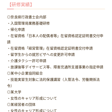
【研修実績】
◎奈良県行政書士会内部
・入国管理局業務基礎研修
・帰化申請
・在留資格「日本人の配偶者等」在留資格認定証明書交付申
請
・在留資格「経営管理」在留資格認定証明書交付申請
・留学生からの就労ビザへの変更許可申請
・介護タクシー許可申請
・放課後等デイサービス等、障害児通所支援事業の指定申請
◎某中小企業協同組合
・技能実習生対象に法的保護講習（入管法令、労働関係法
令）
◎某大学
・女性のキャリア形成について
◎某経営者の団体
・女性のキャリア形成について